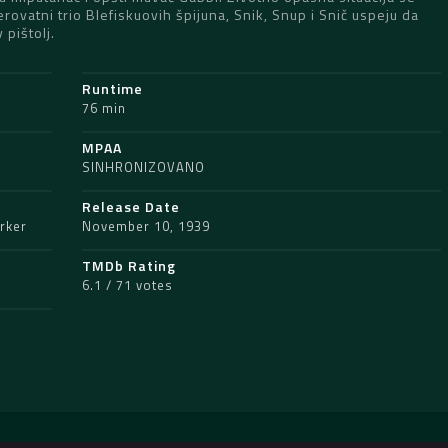
rovatni trio Blefiskuovih špijuna, Snik, Snup i Snič uspeju da
 pištolj.
Runtime
76 min
MPAA
SINHRONIZOVANO
Release Date
rker
November 10, 1939
TMDb Rating
6.1 / 71 votes