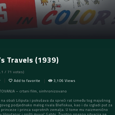
’s Travels (1939)
6.1 / 71 votes)
r
Add to favorite
3,106 Views
VANJA – crtani film, sinhronizovano
 na obali Liliputa i pokušava da spreči rat između tog majušnog
egovog podjednako malog rivala Blefiskua, kao i da izgladi put za
princeze i princa suprotnih zemalja. U tome mu naizmenično
 liliputanac i opšti muvač Gabbi. Životno opasna situacija se