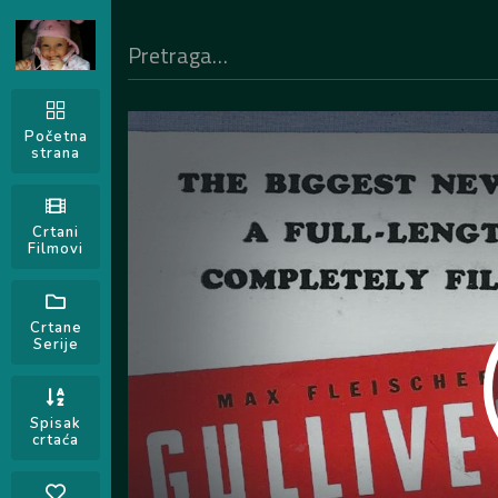
Početna
strana
Crtani
Filmovi
Crtane
Serije
Spisak
crtaća