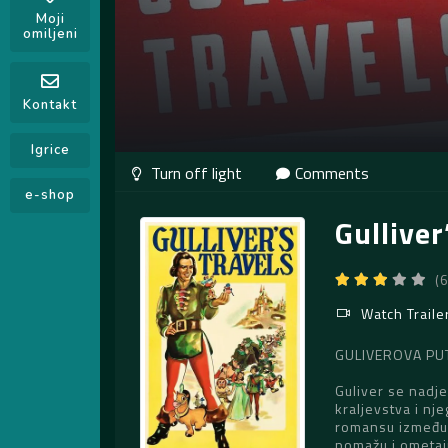
Moji
omiljeni
Kontakt
Igrice
Comments
e-shop
Gulliver
(
Watch Traile
GULIVEROVA PUTO
Guliver se nadje
kraljevstva i nj
romansu između 
pomažu i ometaju