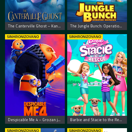
The Canterville Ghost – Kantervilski duh
The Jungle Bunch: Operation Meltdown
SINHRONIZOVANO
SINHRONIZOVANO
Despicable Me 4 – Grozan ja 4
Barbie and Stacie to the Rescue – Barbi i Stejsi kreću u spasavanje
SINHRONIZOVANO
SINHRONIZOVANO