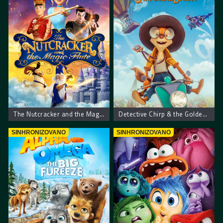
The Nutcracker and the Magic Flute – Krcko Oraščić i magična flauta
Detective Chirp & the Golden Beehive – Detektiv Cvrle i zlatna košnica
SINHRONIZOVANO
SINHRONIZOVANO