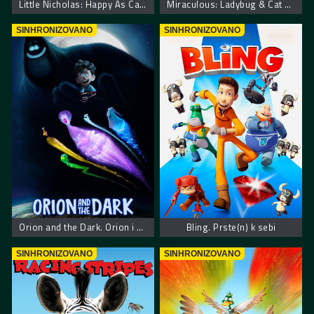
Little Nicholas: Happy As Can Be – Nikica: Kako je sve počelo
Miraculous: Ladybug & Cat Noir, The Movie – Mirakulus Film: Pustolovine bubamare i crnog mačka
SINHRONIZOVANO
SINHRONIZOVANO
Orion and the Dark. Orion i mrak
Bling. Prste(n) k sebi
SINHRONIZOVANO
SINHRONIZOVANO