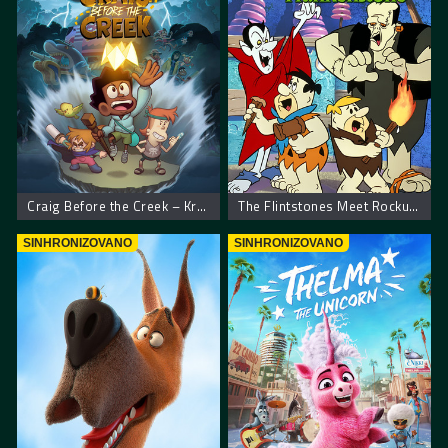
Craig Before the Creek – Kreg sa potoka
The Flintstones Meet Rockula and Frankenstone – Kremenkovi u dvorcu grofa Drakule
SINHRONIZOVANO
SINHRONIZOVANO