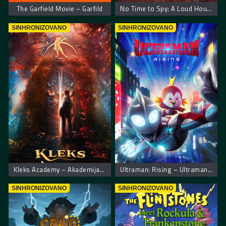
The Garfield Movie – Garfild
No Time to Spy: A Loud House Movie – Kuća buka nije vreme za špijuniranje
SINHRONIZOVANO
SINHRONIZOVANO
Kleks Academy – Akademija gospodina Kleksa
Ultraman: Rising – Ultraman: Uspon
SINHRONIZOVANO
SINHRONIZOVANO