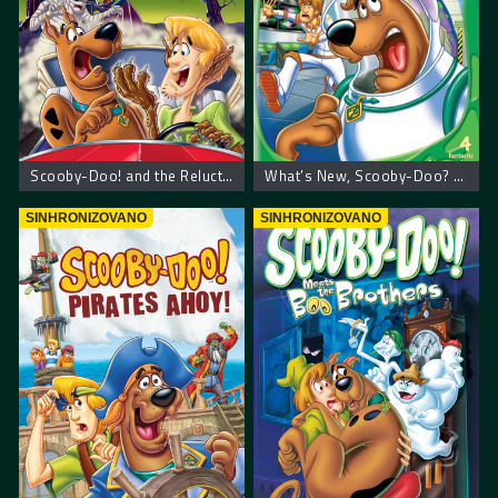
Scooby-Doo! and the Reluctant Werewolf – Scooby Doo! Mrzovoljni vukodlak
What’s New, Scooby-Doo? Vol. 1: Space Ape at the Cape – Scooby Doo: Napadači iz svemira
SINHRONIZOVANO
SINHRONIZOVANO