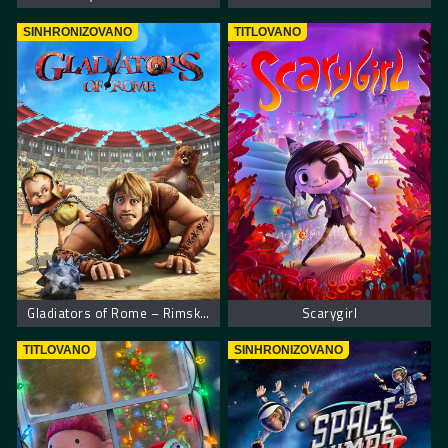
SINHRONIZOVANO
TITLOVANO
Gladiators of Rome – Rimski gladijatori
Scarygirl
TITLOVANO
SINHRONIZOVANO