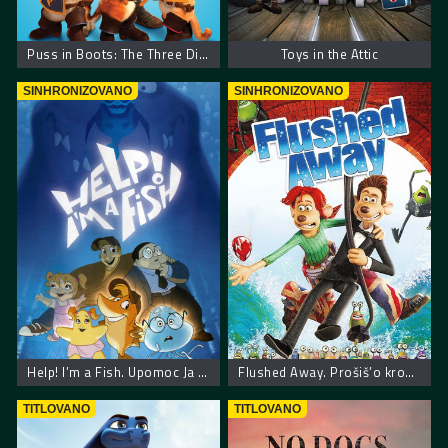
Puss in Boots: The Three Diablos
Toys in the Attic
SINHRONIZOVANO
SINHRONIZOVANO
Help! I’m a Fish. Upomoc Ja Sam Ribica
Flushed Away. Prošiš’o kroz šolju
TITLOVANO
TITLOVANO