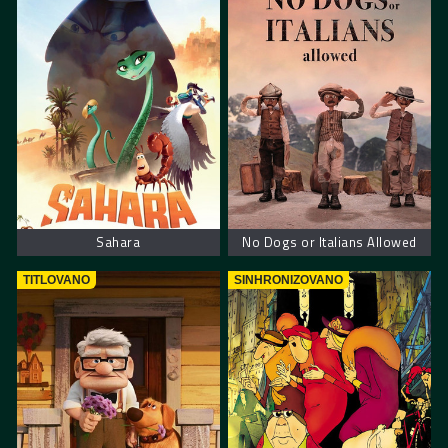
Sahara
No Dogs or Italians Allowed
TITLOVANO
SINHRONIZOVANO