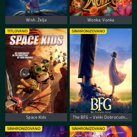
Wish. Želja
Wonka. Vonka
TITLOVANO
SINHRONIZOVANO
Space Kids
The BFG – Veliki Dobroćudni Džin
SINHRONIZOVANO
SINHRONIZOVANO