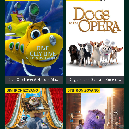
Dive Olly Dive: A Hero’s Magical Quest – Roni Oli roni: junak na čarobnom zadatku
Dogs at the Opera – Kuce u operi
SINHRONIZOVANO
SINHRONIZOVANO