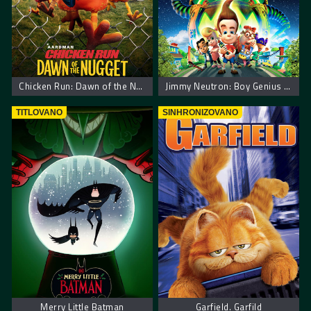
Chicken Run: Dawn of the Nugget – Pobuna u kokošinjcu.
Jimmy Neutron: Boy Genius – Džimi Neutron: Dečak genije
TITLOVANO
SINHRONIZOVANO
Merry Little Batman
Garfield. Garfild