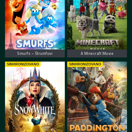
Smurfs – Štrumfovi
A Minecraft Movie
SINHRONIZOVANO
SINHRONIZOVANO