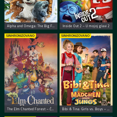
Alpha and Omega: The Big Fureeze – Alfa i Omega: Veliko smrzavanje
Inside Out 2 – U mojoj glavi 2
SINHRONIZOVANO
SINHRONIZOVANO
The Elm Chanted Forest – Čudesna šuma
Bibi & Tina: Girls vs. Boys – Bibi i Tina: Devojčice protiv dečaka