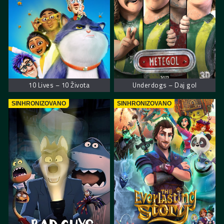
10 Lives – 10 Života
Underdogs – Daj gol
SINHRONIZOVANO
SINHRONIZOVANO