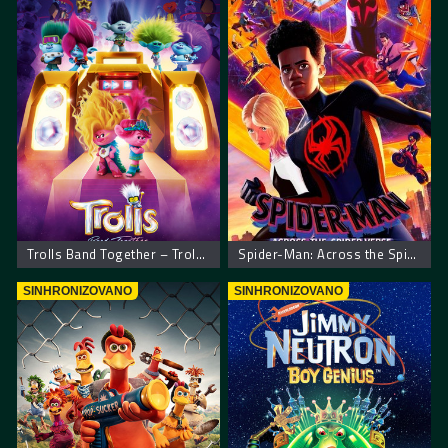
Trolls Band Together – Trolovi bend ponovo zajedno
Spider-Man: Across the Spider-Verse. Spajdermen Putovanje Kroz Spajder Svet
SINHRONIZOVANO
SINHRONIZOVANO