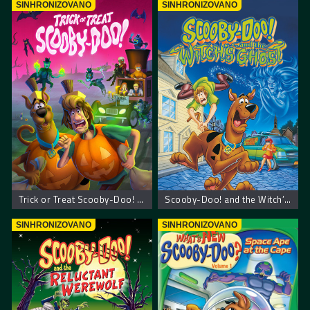
SINHRONIZOVANO
SINHRONIZOVANO
Trick or Treat Scooby-Doo! – Scooby Doo! Prevari ili počasti
Scooby-Doo! and the Witch’s Ghost – Scooby Doo! Veštičin duh
SINHRONIZOVANO
SINHRONIZOVANO