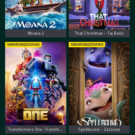
Moana 2
That Christmas – Taj Božić
SINHRONIZOVANO
SINHRONIZOVANO
Transformers One -Transformersi početak
Spellbound – Začarani