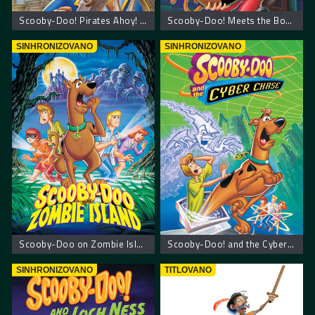
Scooby-Doo! Pirates Ahoy! – Scooby Doo! Piratska zabava
Scooby-Doo! Meets the Boo Brothers – Scooby Doo upoznaje braću Boo
SINHRONIZOVANO
SINHRONIZOVANO
Scooby-Doo on Zombie Island – Scooby Doo na ostrvu zombija
Scooby-Doo! and the Cyber Chase – Scooby Doo! Kiberneticki lov
SINHRONIZOVANO
TITLOVANO