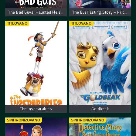
The Bad Guys: Haunted Heist – Loši momci: Ukleta pljačka
The Everlasting Story – Priča o čarobnom maču
TITLOVANO
TITLOVANO
The Inseparables
Goldbeak
SINHRONIZOVANO
SINHRONIZOVANO