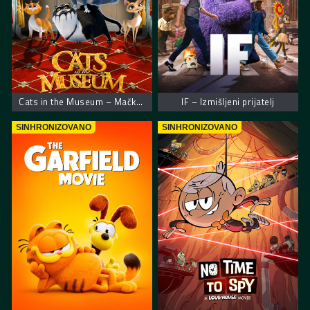
Cats in the Museum – Mačke u muzeju
IF – Izmišljeni prijatelj
SINHRONIZOVANO
SINHRONIZOVANO