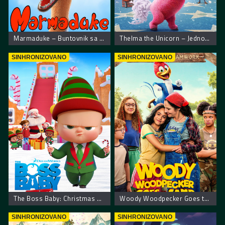
Marmaduke – Buntovnik sa 4 noge
Thelma the Unicorn – Jednorožica Telma
SINHRONIZOVANO
SINHRONIZOVANO
The Boss Baby: Christmas Bonus – Mali šef: Božićni bonus
Woody Woodpecker Goes to Camp
SINHRONIZOVANO
SINHRONIZOVANO