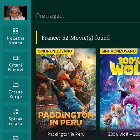
France: 52 Movie(s) found
Početna
strana
SINHRONIZOVANO
SINHRONIZOVANO
Crtani
Filmovi
Crtane
Serije
Spisak
crtaća
Paddington in Peru
200% Wolf – 20