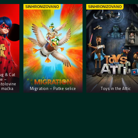
SINHRONIZOVANO
SINHRONIZOVANO
ug & Cat
ie –
stolovine
g mačka
Migration – Patke selice
Toys in the Attic