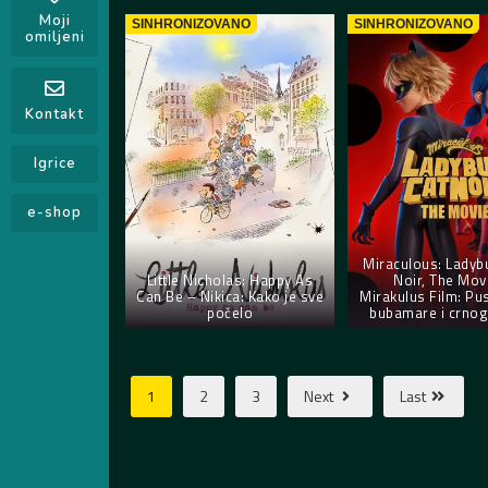
Moji
SINHRONIZOVANO
SINHRONIZOVANO
omiljeni
Kontakt
Igrice
e-shop
Miraculous: Ladyb
Little Nicholas: Happy As
Noir, The Mov
Can Be – Nikica: Kako je sve
Mirakulus Film: Pu
počelo
bubamare i crno
1
2
3
Next
Last