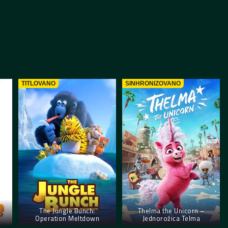
TITLOVANO
SINHRONIZOVANO
The Jungle Bunch:
Thelma the Unicorn –
Operation Meltdown
Jednorožica Telma