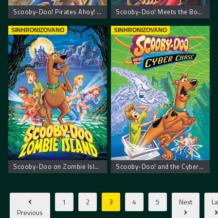
Scooby-Doo! Pirates Ahoy! – Scooby Doo! Piratska zabava
Scooby-Doo! Meets the Boo Brothers – Scooby Doo upoznaje braću Boo
SINHRONIZOVANO
SINHRONIZOVANO
Scooby-Doo on Zombie Island – Scooby Doo na ostrvu zombija
Scooby-Doo! and the Cyber Chase – Scooby Doo! Kiberneticki lov
1
2
3
4
5
Next
La
Previous