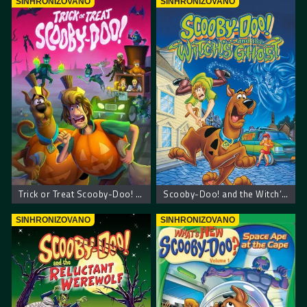
SINHRONIZOVANO
SINHRONIZOVANO
Trick or Treat Scooby-Doo! – Scooby Doo! Prevari ili počasti
Scooby-Doo! and the Witch’s Ghost – Scooby Doo! Veštičin duh
SINHRONIZOVANO
SINHRONIZOVANO