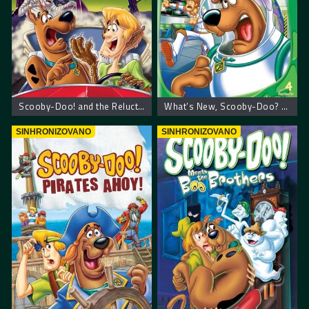
Scooby-Doo! and the Reluctant Werewolf – Scooby Doo! Mrzovoljni vukodlak
What’s New, Scooby-Doo? Vol. 1: Space Ape at the Cape – Scooby Doo: Napadači iz svemira
SINHRONIZOVANO
SINHRONIZOVANO