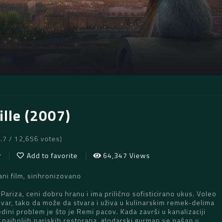
ille (2007)
7.7 / 12,656 votes)
r
Add to favorite
64,347 Views
tani film, sinhronizovano
Pariza, ceni dobru hranu i ima prilično sofisticirano ukus. Voleo
var, tako da može da stvara i uživa u kulinarskim remek-delima
edini problem je što je Remi pacov. Kada završi u kanalizaciji
najboljih pariskih restorana, glodarski gurman se našao u