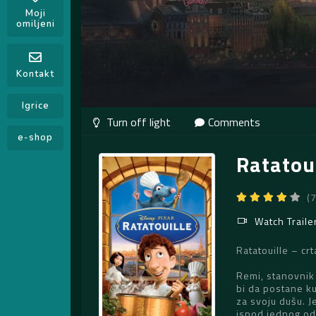
Moji
omiljeni
Kontakt
Igrice
Comments
e-shop
Ratatou
(
Watch Traile
Ratatouille – cr
Remi, stanovnik 
bi da postane ku
za svoju dušu. J
ispod jednog od 