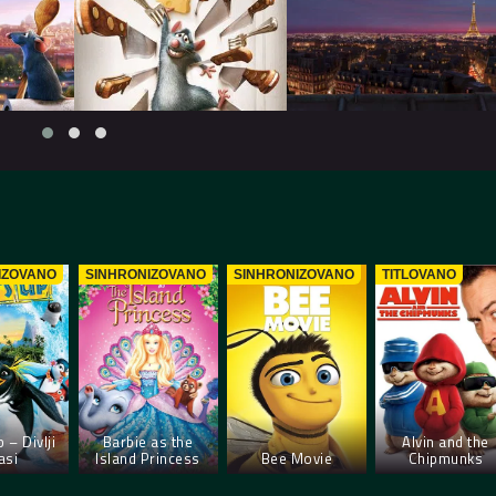
IZOVANO
SINHRONIZOVANO
SINHRONIZOVANO
TITLOVANO
 – Divlji
Barbie as the
Alvin and the
asi
Island Princess
Bee Movie
Chipmunks