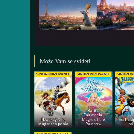
Može Vam se svideti
SINHRONIZOVANO
SINHRONIZOVANO
SINHRON
Barbie
Fairytopia:
Donkey X –
Magic of the
Surf’s Up
Magareća posla
Rainbow
tal