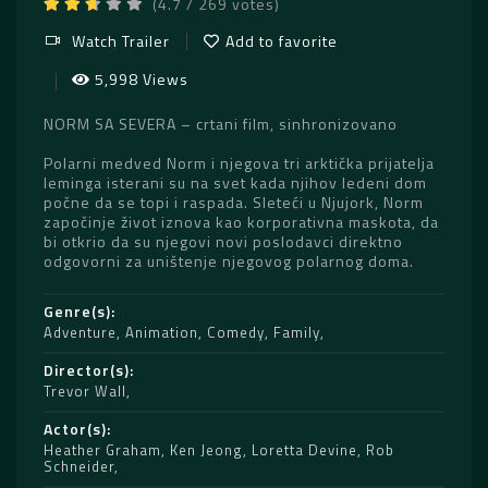
(4.7 / 269 votes)
Watch Trailer
Add to favorite
5,998 Views
NORM SA SEVERA – crtani film, sinhronizovano
Polarni medved Norm i njegova tri arktička prijatelja
leminga isterani su na svet kada njihov ledeni dom
počne da se topi i raspada. Sleteći u Njujork, Norm
započinje život iznova kao korporativna maskota, da
bi otkrio da su njegovi novi poslodavci direktno
odgovorni za uništenje njegovog polarnog doma.
Genre(s)
Adventure
,
Animation
,
Comedy
,
Family
Director(s)
Trevor Wall
Actor(s)
Heather Graham
,
Ken Jeong
,
Loretta Devine
,
Rob
Schneider