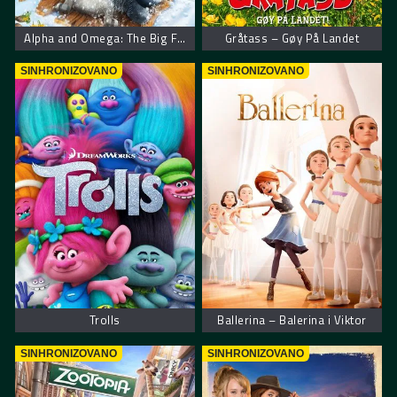
Alpha and Omega: The Big Fureeze – Alfa i Omega: Veliko smrzavanje
Gråtass – Gøy På Landet
SINHRONIZOVANO
SINHRONIZOVANO
Trolls
Ballerina – Balerina i Viktor
SINHRONIZOVANO
SINHRONIZOVANO