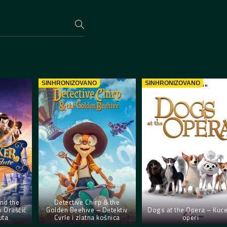
SINHRONIZOVANO
SINHRONIZOVANO
nd the
Detective Chirp & the
o Oraščić
Golden Beehive – Detektiv
Dogs at the Opera – Kuce
uta
Cvrle i zlatna košnica
operi