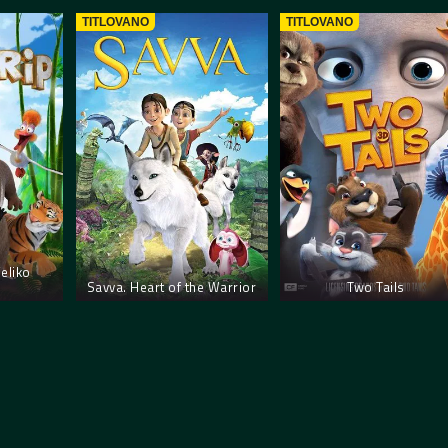
TITLOVANO
TITLOVANO
Veliko
Savva. Heart of the Warrior
Two Tails