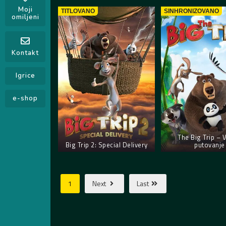
Moji
TITLOVANO
SINHRONIZOVANO
omiljeni
Kontakt
Igrice
e-shop
The Big Trip – 
Big Trip 2: Special Delivery
putovanje
1
Next
Last