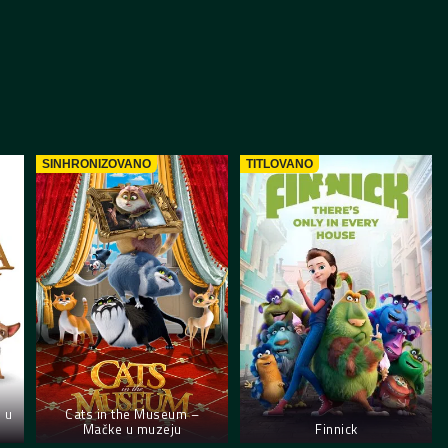
SINHRONIZOVANO
TITLOVANO
 u
Cats in the Museum –
Mačke u muzeju
Finnick