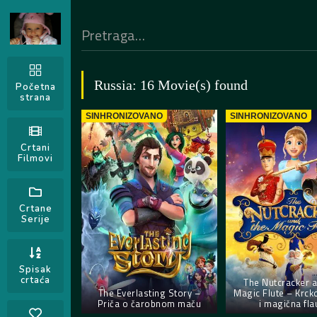
Russia: 16 Movie(s) found
Početna
strana
SINHRONIZOVANO
SINHRONIZOVANO
Crtani
Filmovi
Crtane
Serije
Spisak
crtaća
The Nutcracker a
The Everlasting Story –
Magic Flute – Krck
Priča o čarobnom maču
i magična fla