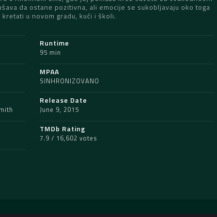
ušava da ostane pozitivna, ali emocije se sukobljavaju oko toga
kretati u novom gradu, kući i školi.
Runtime
95 min
MPAA
SINHRONIZOVANO
Release Date
Smith
June 9, 2015
TMDb Rating
7.9 / 16,602 votes