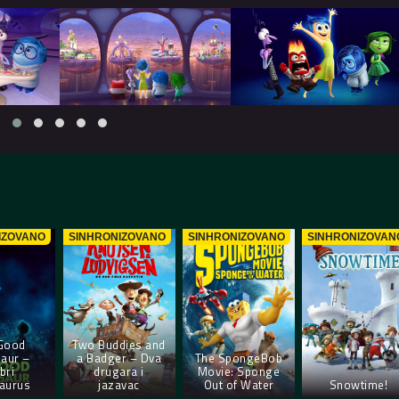
IZOVANO
SINHRONIZOVANO
SINHRONIZOVANO
SINHRONIZOVAN
Good
Two Buddies and
aur –
a Badger – Dva
The SpongeBob
bri
drugara i
Movie: Sponge
aurus
jazavac
Out of Water
Snowtime!