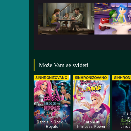
Može Vam se svideti
SINHRONIZOVANO
SINHRONIZOVANO
SINHRON
The 
Dinos
Barbie in Rock ‘N
Barbie in
Do
Royals
Princess Power
dinos