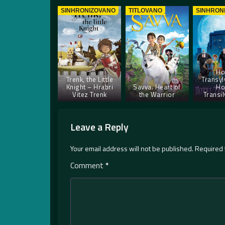
SINHRONIZOVANO
TITLOVANO
SINHRON
Ho
Trenk, the Little
Transyl
Knight – Hrabri
Savva. Heart of
Ho
Vitez Trenk
the Warrior
Transil
Leave a Reply
Your email address will not be published.
Required 
Comment
*