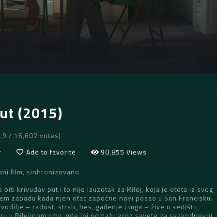
Out (2015)
7.9 / 16,602 votes)
r
Add to favorite
90,855 Views
ni film, sinhronizovano
iti krivudav put i to nije izuzetak za Rilej, koja je oteta iz svog
jem zapadu kada njen otac započne novi posao u San Francisku.
vodilje – radost, strah, bes, gađenje i tuga – žive u sedištu,
ru u Rileiinom umu, gde joj pomažu kroz savete za svakodnevni