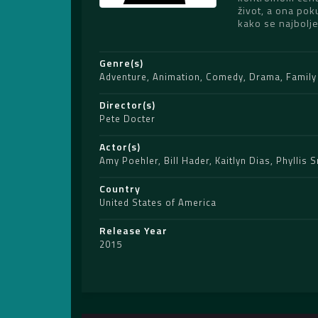
život, a ona pok
kako se najbolje 
Genre(s)
Adventure
,
Animation
,
Comedy
,
Drama
,
Family
Director(s)
Pete Docter
Actor(s)
Amy Poehler
,
Bill Hader
,
Kaitlyn Dias
,
Phyllis 
Country
United States of America
Release Year
2015