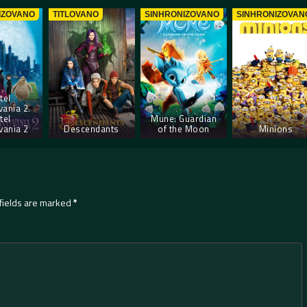
IZOVANO
TITLOVANO
SINHRONIZOVANO
SINHRONIZOVAN
tel
vania 2.
tel
Mune: Guardian
vania 2
Descendants
of the Moon
Minions
fields are marked
*