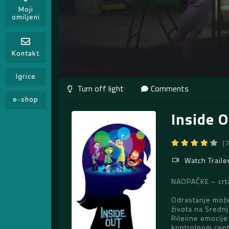
Moji
omiljeni
Kontakt
Igrice
Comments
e-shop
Inside 
(
Watch Traile
NAOPAČKE – crta
Odrastanje može b
života na Sredn
Rileiine emocije 
kontrolnom cent