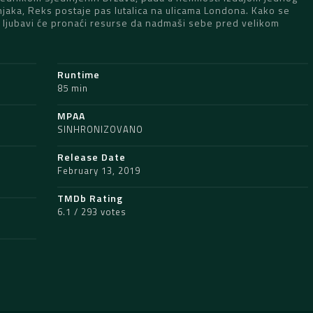
jaka, Reks postaje pas lutalica na ulicama Londona. Kako se
 ljubavi će pronaći resurse da nadmaši sebe pred velikom
Runtime
85 min
MPAA
SINHRONIZOVANO
Release Date
February 13, 2019
TMDb Rating
6.1 / 293 votes