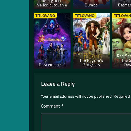
The Big Trip –
Veliko putovanje
Dumbo
Batman
TITLOVANO
TITLOVANO
TITLOVA
Red Sh
The Pilgrim’s
The 
Descendants 3
Progress
Dwa
Leave a Reply
Your email address will not be published.
Required 
Comment
*