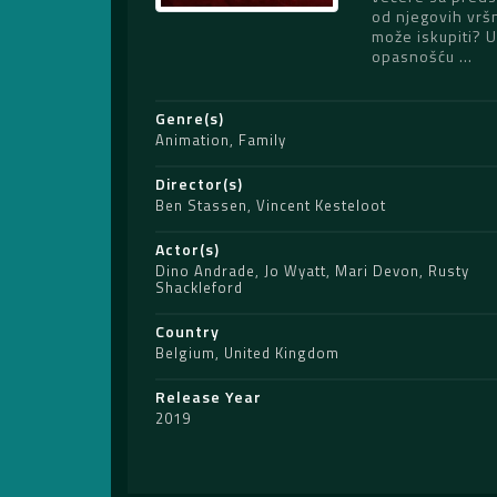
od njegovih vršn
može iskupiti? U
opasnošću …
Genre(s)
Animation
,
Family
Director(s)
Ben Stassen
,
Vincent Kesteloot
Actor(s)
Dino Andrade
,
Jo Wyatt
,
Mari Devon
,
Rusty
Shackleford
Country
Belgium
,
United Kingdom
Release Year
2019