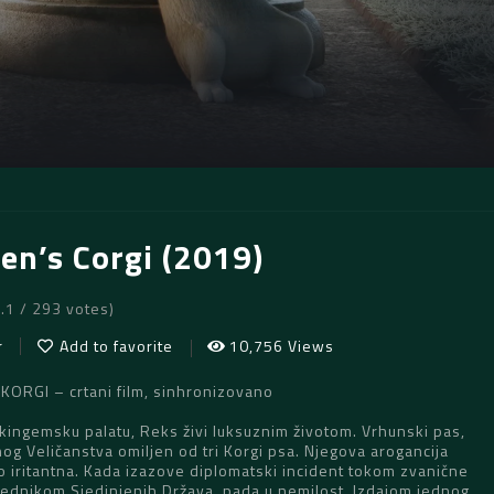
en’s Corgi (2019)
6.1 / 293 votes)
r
Add to favorite
10,756 Views
KORGI – crtani film, sinhronizovano
kingemsku palatu, Reks živi luksuznim životom. Vrhunski pas,
nog Veličanstva omiljen od tri Korgi psa. Njegova arogancija
no iritantna. Kada izazove diplomatski incident tokom zvanične
ednikom Sjedinjenih Država, pada u nemilost. Izdajom jednog