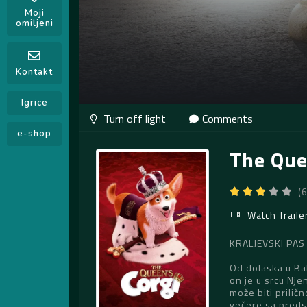
Moji
omiljeni
Kontakt
Igrice
Comments
e-shop
The Que
(
Watch Traile
KRALJEVSKI PAS 
Od dolaska u Ba
on je u srcu Nje
može biti prilič
večere sa preds