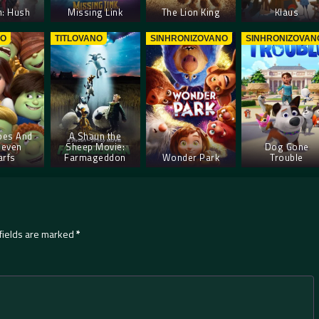
: Hush
Missing Link
The Lion King
Klaus
NO
TITLOVANO
SINHRONIZOVANO
SINHRONIZOVAN
oes And
A Shaun the
Seven
Sheep Movie:
Dog Gone
rfs
Farmageddon
Wonder Park
Trouble
fields are marked
*