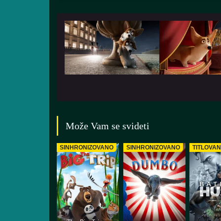
Može Vam se svideti
SINHRONIZOVANO
SINHRONIZOVANO
TITLOVA