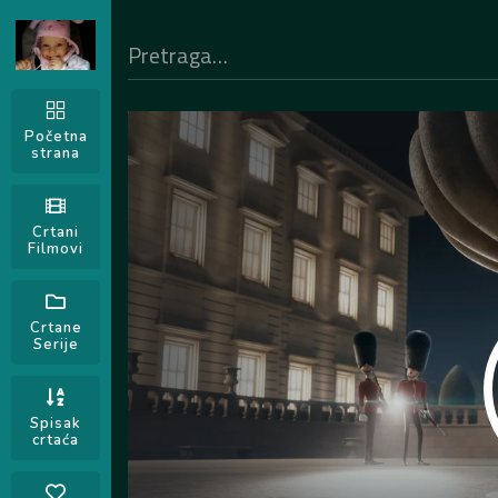
Početna
strana
Crtani
Filmovi
Crtane
Serije
Spisak
crtaća